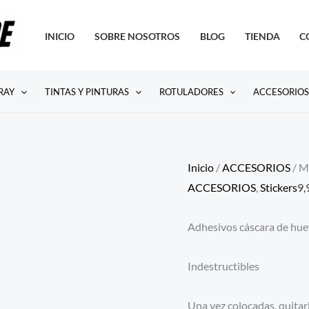
INICIO
SOBRE NOSOTROS
BLOG
TIENDA
C
RAY
TINTAS Y PINTURAS
ROTULADORES
ACCESORIO
Inicio
/
ACCESORIOS
/ 
ACCESORIOS
,
Stickers
9,
Adhesivos cáscara de hu
Indestructibles
Una vez colocadas, quitarl