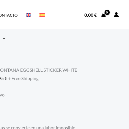
0,00
€
ONTACTO
S
MONTANA EGGSHELL STICKER WHITE
95
€
+ Free Shipping
evo
as se convierte en una labor imposible.