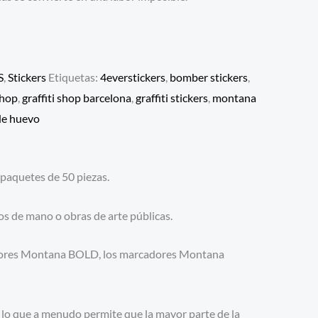
S
,
Stickers
Etiquetas:
4everstickers
,
bomber stickers
,
shop
,
graffiti shop barcelona
,
graffiti stickers
,
montana
 de huevo
paquetes de 50 piezas.
os de mano o obras de arte públicas.
cadores Montana BOLD, los marcadores Montana
 lo que a menudo permite que la mayor parte de la