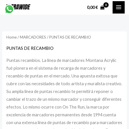
Skip
0,00
€
to
i
a
content
n
x
p
p
Home
/
MARCADORES
/ PUNTAS DE RECAMBIO
r
r
i
i
PUNTAS DE RECAMBIO
c
c
Puntas recambios. La línea de marcadores Montana Acrylic
e
e
fué pionera en el sistema de recarga de marcadores y
recambio de puntas en el mercado. Una apuesta exitosa que
cubre con las necesidades de todo artista y muralista creativo.
Su amplia linea de puntas recambio te permitirá reponer o
cambiar el trazo de un mismo marcador y conseguir diferentes
efectos. Lo mismo ocurre con On The Run, la marca por
excelencia de marcadores permanentes desde 1994 cuenta
con una extensa linea de puntas de recambio para marcadores