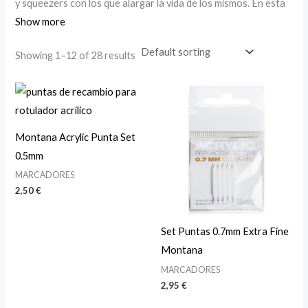
y squeezers con los que alargar la vida de los mismos. En esta
categoría encontrarás las diferentes puntas recambios con
Show more
las que sustituir y alargar la vida útil de tus marcadores.
Showing 1–12 of 28 results
Montana Acrylic Punta Set
0.5mm
MARCADORES
2,50
€
Set Puntas 0.7mm Extra Fine
Montana
MARCADORES
2,95
€