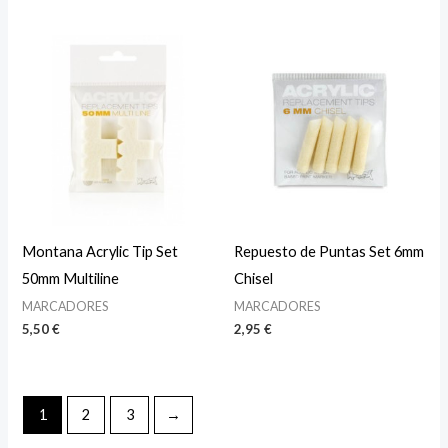
Montana Acrylic Tip Set
Repuesto de Puntas Set 6mm
50mm Multiline
Chisel
MARCADORES
MARCADORES
5,50
€
2,95
€
1
2
3
→