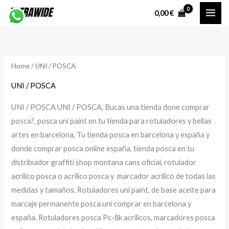
Skip
0,00
€
to
i
a
content
n
x
p
p
Home
/ UNI / POSCA
r
r
i
i
UNI / POSCA
c
c
UNI / POSCA UNI / POSCA, Bucas una tienda done comprar
e
e
posca?, posca uni paint en tu tienda para rotuladores y bellas
artes en barcelona, Tu tienda posca en barcelona y españa y
donde comprar posca online españa, tienda posca en tu
distribuidor graffiti shop montana cans oficial, rotulador
acrílico posca o acrílico posca y marcador acrílico de todas las
medidas y tamaños. Rotuladores uni paint, de base aceite para
marcaje permanente posca uni comprar en barcelona y
españa. Rotuladores posca Pc-8k acrílicos, marcadores posca