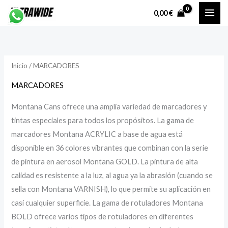
Ir
P
P
0,00
€
al
r
r
contenido
e
e
c
c
Inicio
/ MARCADORES
i
i
o
o
MARCADORES
Montana Cans ofrece una amplia variedad de marcadores y
í
á
tintas especiales para todos los propósitos. La gama de
n
x
marcadores Montana ACRYLIC a base de agua está
i
i
disponible en 36 colores vibrantes que combinan con la serie
de pintura en aerosol Montana GOLD. La pintura de alta
calidad es resistente a la luz, al agua ya la abrasión (cuando se
o
o
sella con Montana VARNISH), lo que permite su aplicación en
casi cualquier superficie. La gama de rotuladores Montana
BOLD ofrece varios tipos de rotuladores en diferentes