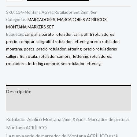
SKU:
134-Montana Acrylic Rotulador Set 2mm 6er
Categorías:
MARCADORES
,
MARCADORES ACRÍLICOS
,
MONTANA MARKERS SET
Etiquetas:
caligrafia barato rotulador
,
calligraffiti rotuladores
precio
,
comprar calligraffiti rotulador
,
lettering precio rotulador
,
montana
,
posca
,
precio rotulador lettering
,
precio rotuladores
calligraffiti
,
rotula
,
rotulador comprar lettering
,
rotuladores
,
rotuladores lettering comprar
,
set rotulador lettering
Descripción
Información adicional
Rotulador Acrílico Montana 2mm X 6uds. Marcador de pintura
Montana ACRÍLICO
La nueva serie de
marcador de Montana ACRÍLICO
está