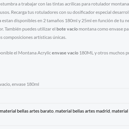
tumbra a trabajar con las tintas acrílicas para rotulador montana
sos. Recarga tus rotuladores con su dosificador especial desarrolla
a estan disponibles en 2 tamaños 180ml y 25ml en función de tu 
or. También puedes utilizar el
bote vacío
montana como envase para 
us composiciones artísticas únicas.
sponible el Montana Acrylic
envase vacío
180ML y otros muchos pro
o vacio, envase 180ml
material bellas artes barato
,
material bellas artes madrid
,
material 