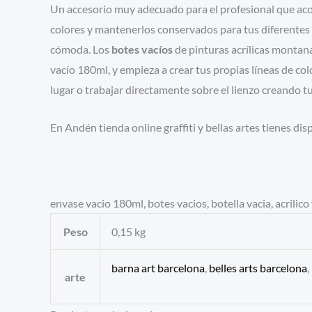
Un accesorio muy adecuado para el profesional que acos
colores y mantenerlos conservados para tus diferentes u
cómoda. Los
botes vacíos
de pinturas acrílicas montan
vacío 180ml, y empieza a crear tus propias líneas de col
lugar o trabajar directamente sobre el lienzo creando t
En Andén tienda online graffiti y bellas artes tienes di
envase vacio 180ml, botes vacios, botella vacia, acrilic
Peso
0,15 kg
barna art barcelona
,
belles arts barcelona
,
arte