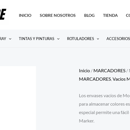
INICIO
SOBRE NOSOTROS
BLOG
TIENDA
C
RAY
TINTAS Y PINTURAS
ROTULADORES
ACCESORIO
Inicio
/
MARCADORES
/ 
MARCADORES
,
Vacíos 
Los envases vacíos de Mon
para almacenar colores e
especial permite una fácil
Marker.