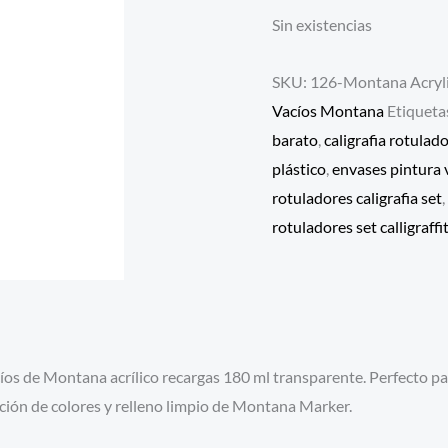
Sin existencias
SKU:
126-Montana Acryli
Vacíos Montana
Etiqueta
barato
,
caligrafia rotulad
plástico
,
envases pintura 
rotuladores caligrafia set
,
rotuladores set calligraffit
os de Montana acrílico recargas 180 ml transparente. Perfecto p
ación de colores y relleno limpio de Montana Marker.