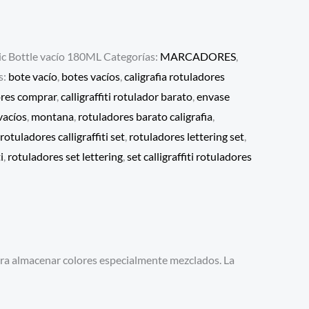
c Bottle vacío 180ML
Categorías:
MARCADORES
,
s:
bote vacío
,
botes vacíos
,
caligrafia rotuladores
ores comprar
,
calligraffiti rotulador barato
,
envase
vacíos
,
montana
,
rotuladores barato caligrafia
,
rotuladores calligraffiti set
,
rotuladores lettering set
,
i
,
rotuladores set lettering
,
set calligraffiti rotuladores
ara almacenar colores especialmente mezclados. La