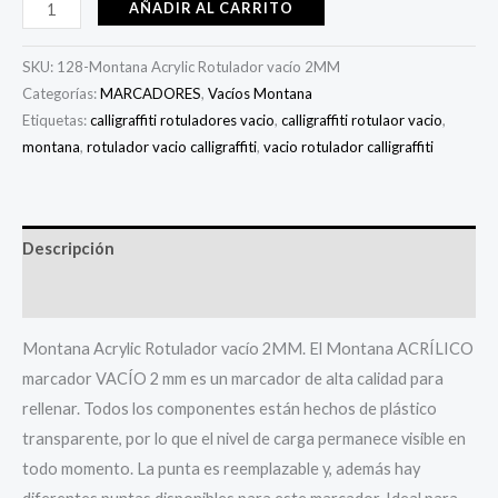
AÑADIR AL CARRITO
SKU:
128-Montana Acrylic Rotulador vacío 2MM
Categorías:
MARCADORES
,
Vacíos Montana
Etiquetas:
calligraffiti rotuladores vacio
,
calligraffiti rotulaor vacio
,
montana
,
rotulador vacio calligraffiti
,
vacio rotulador calligraffiti
Descripción
Información adicional
Montana Acrylic Rotulador vacío 2MM. El Montana ACRÍLICO
marcador VACÍO 2 mm es un marcador de alta calidad para
rellenar. Todos los componentes están hechos de plástico
transparente, por lo que el nivel de carga permanece visible en
todo momento. La punta es reemplazable y, además hay