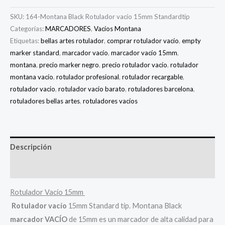
SKU:
164-Montana Black Rotulador vacío 15mm Standardtip
Categorías:
MARCADORES
,
Vacíos Montana
Etiquetas:
bellas artes rotulador
,
comprar rotulador vacío
,
empty
marker standard
,
marcador vacío
,
marcador vacío 15mm
,
montana
,
precio marker negro
,
precio rotulador vacío
,
rotulador
montana vacío
,
rotulador profesional
,
rotulador recargable
,
rotulador vacio
,
rotulador vacio barato
,
rotuladores barcelona
,
rotuladores bellas artes
,
rotuladores vacíos
Descripción
Información adicional
Rotulador Vacío 15mm
Rotulador vacío
15mm Standard tip. Montana Black
marcador VACÍO
de 15mm es un marcador de alta calidad para