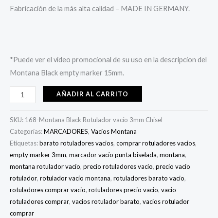
Fabricación de la más alta calidad – MADE IN GERMANY.
*Puede ver el video promocional de su uso en la descripcion del
Montana Black empty marker 15mm.
AÑADIR AL CARRITO
SKU:
168-Montana Black Rotulador vacío 3mm Chisel
Categorías:
MARCADORES
,
Vacíos Montana
Etiquetas:
barato rotuladores vacios
,
comprar rotuladores vacios
,
empty marker 3mm
,
marcador vacío punta biselada
,
montana
,
montana rotulador vacío
,
precio rotuladores vacio
,
precio vacio
rotulador
,
rotulador vacío montana
,
rotuladores barato vacio
,
rotuladores comprar vacio
,
rotuladores precio vacio
,
vacio
rotuladores comprar
,
vacios rotulador barato
,
vacios rotulador
comprar