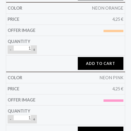
NEON ORANGE
4,25
€
-
+
ADD TO CART
NEON PINK
4,25
€
-
+