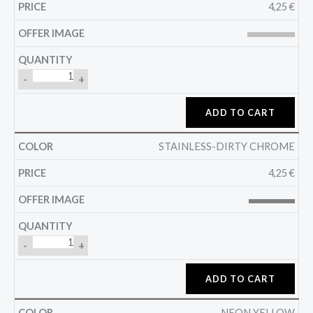
4,25
€
-
+
ADD TO CART
STAINLESS-DIRTY CHROME
4,25
€
-
+
ADD TO CART
NEON YELLOW