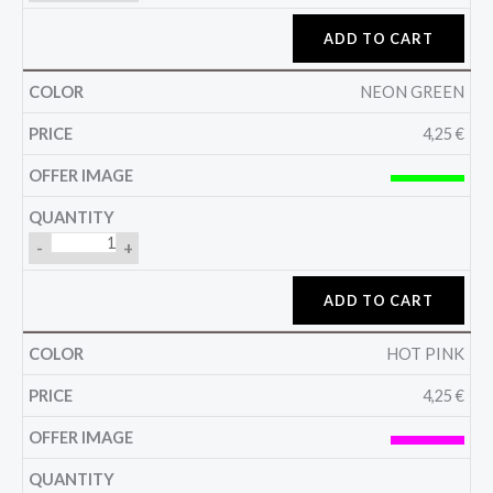
ADD TO CART
NEON GREEN
4,25
€
-
+
ADD TO CART
HOT PINK
4,25
€