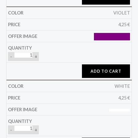
VIOLET
4,25
€
-
+
ADD TO CART
WHITE
4,25
€
-
+