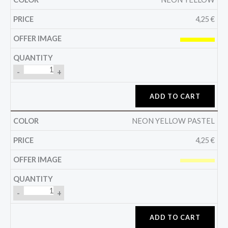
4,25
€
-
+
ADD TO CART
NEON YELLOW PASTEL
4,25
€
-
+
ADD TO CART