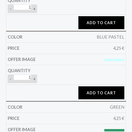
-
+
ADD TO CART
BLUE PASTEL
4,25
€
-
+
ADD TO CART
GREEN
4,25
€