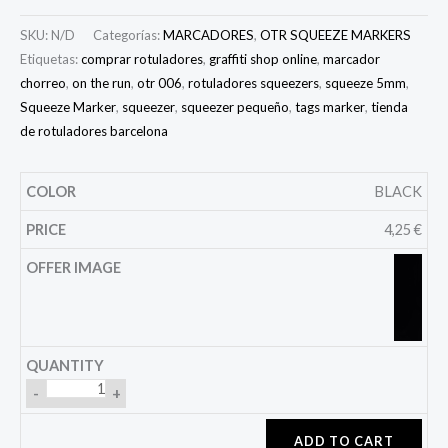
SKU:
N/D
Categorías:
MARCADORES
,
OTR SQUEEZE MARKERS
Etiquetas:
comprar rotuladores
,
graffiti shop online
,
marcador
chorreo
,
on the run
,
otr 006
,
rotuladores squeezers
,
squeeze 5mm
,
Squeeze Marker
,
squeezer
,
squeezer pequeño
,
tags marker
,
tienda
de rotuladores barcelona
BLACK
4,25
€
-
+
ADD TO CART