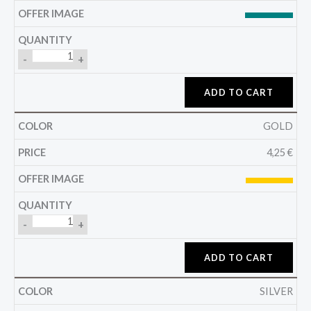
-
+
ADD TO CART
GOLD
4,25
€
-
+
ADD TO CART
SILVER