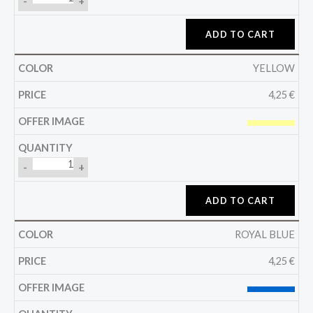
-
+
ADD TO CART
YELLOW
4,25
€
-
+
ADD TO CART
ROYAL BLUE
4,25
€