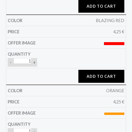
ADD TO CART
BLAZING RED
4,25
€
-
+
ADD TO CART
ORANGE
4,25
€