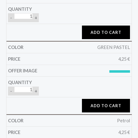
-
+
ADD TO CART
GREEN PASTEL
4,25
€
-
+
ADD TO CART
Petrol
4,25
€