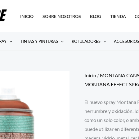
INICIO
SOBRE NOSOTROS
BLOG
TIENDA
C
RAY
TINTAS Y PINTURAS
ROTULADORES
ACCESORIO
Inicio
/
MONTANA CAN
MONTANA EFFECT SPR
El nuevo spray Montana R
herrumbre y oxidación. Ide
como un solo color, o amb
puede utilizar en diferent
madera, vidrio, metal, cer