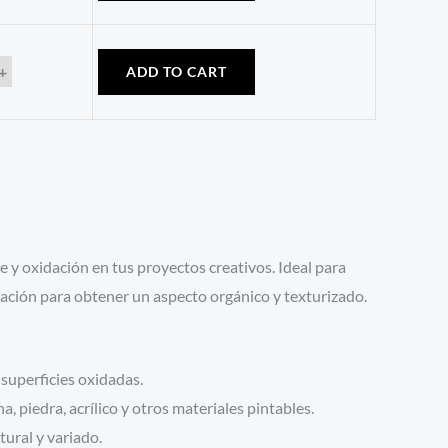
+
ADD TO CART
e y oxidación en tus proyectos creativos. Ideal para
nación para obtener un aspecto orgánico y texturizado.
superficies oxidadas.
, piedra, acrílico y otros materiales pintables.
ural y variado.