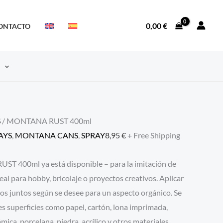
0,00
€
ONTACTO
S
S
/ MONTANA RUST 400ml
AYS
,
MONTANA CANS
,
SPRAY
8,95
€
+ Free Shipping
UST 400ml ya está disponible – para la imitación de
al para hobby, bricolaje o proyectos creativos. Aplicar
os juntos según se desee para un aspecto orgánico. Se
es superficies como papel, cartón, lona imprimada,
ámica, porcelana, piedra, acrílico y otros materiales