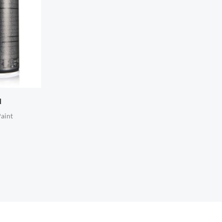
l
aint