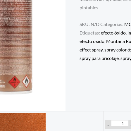
pintables.
SKU:
N/D
Categorías:
MO
Etiquetas:
efecto óxido
,
i
efecto oxido
,
Montana Rus
effect spray
,
spray color ó
spray para bricolaje
,
spra
-