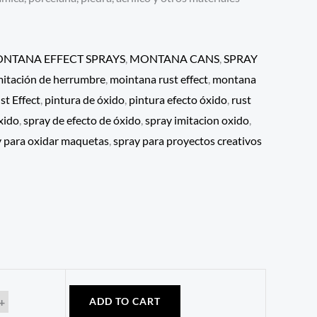
NTANA EFFECT SPRAYS
,
MONTANA CANS
,
SPRAY
mitación de herrumbre
,
mointana rust effect
,
montana
t Effect
,
pintura de óxido
,
pintura efecto óxido
,
rust
xido
,
spray de efecto de óxido
,
spray imitacion oxido
,
y para oxidar maquetas
,
spray para proyectos creativos
+
ADD TO CART