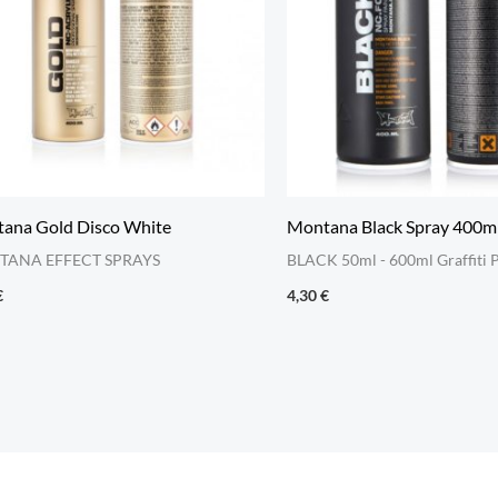
ana Gold Disco White
Montana Black Spray 400m
ANA EFFECT SPRAYS
BLACK 50ml - 600ml Graffiti P
€
4,30
€