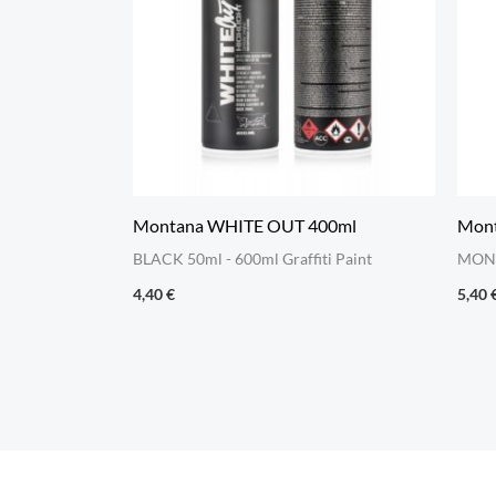
Montana WHITE OUT 400ml
Mont
BLACK 50ml - 600ml Graffiti Paint
MONT
4,40
€
5,40