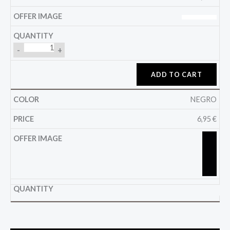
-
+
ADD TO CART
NEGRO
6,95
€