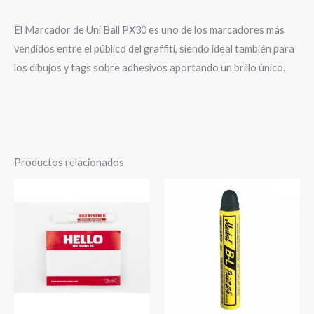
El Marcador de Uni Ball PX30 es uno de los marcadores más
vendidos entre el público del graffiti, siendo ideal también para
los dibujos y tags sobre adhesivos aportando un brillo único.
Productos relacionados
Rango
de
precios:
desde
2,95 €
hasta
3,50 €