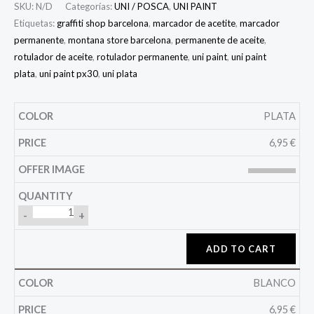
SKU:
N/D
Categorías:
UNI / POSCA
,
UNI PAINT
Etiquetas:
graffiti shop barcelona
,
marcador de acetite
,
marcador
permanente
,
montana store barcelona
,
permanente de aceite
,
rotulador de aceite
,
rotulador permanente
,
uni paint
,
uni paint
plata
,
uni paint px30
,
uni plata
PLATA
6,95
€
-
+
ADD TO CART
BLANCO
6,95
€