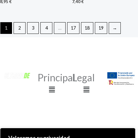
8,95
€
7,40
€
1
2
3
4
…
17
18
19
→
Principal
Legal
Menú
Menú