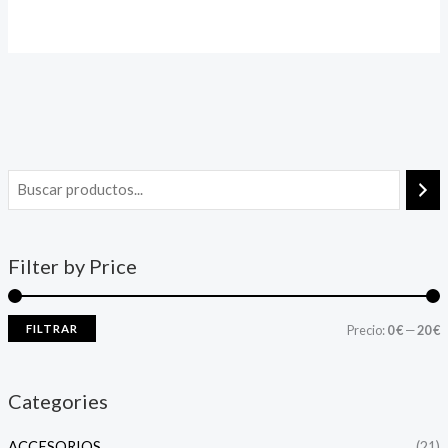
utilizadas con los rotuladores acrílicos de la misma marca. Su
fórmula de alta calidad asegura una aplicación suave y una
excelente cobertura, manteniendo tus rotuladores siempre
listos para usar. Además de rellenar rotuladores, son ideales
para su uso con aerógrafo y pincel. Su consistencia permite
una aplicación uniforme y precisa, facilitando la creación de
obras de arte detalladas y vibrantes.
Filter by Price
FILTRAR
Precio:
0 €
—
20 €
Categories
ACCESORIOS
(21)