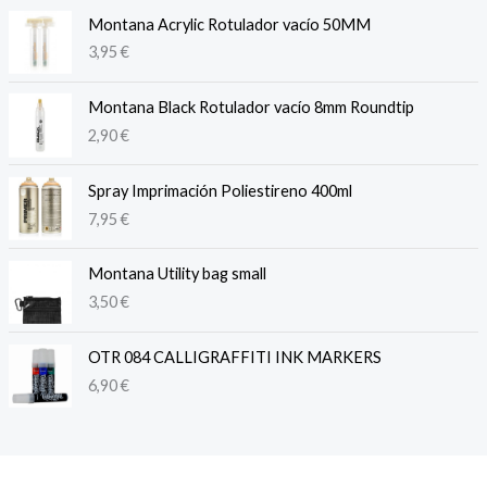
Montana Acrylic Rotulador vacío 50MM
3,95
€
Montana Black Rotulador vacío 8mm Roundtip
2,90
€
Spray Imprimación Poliestireno 400ml
7,95
€
Montana Utility bag small
3,50
€
OTR 084 CALLIGRAFFITI INK MARKERS
6,90
€