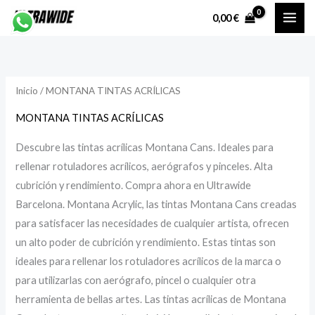
Ir
P
P
0,00
€
al
r
r
contenido
e
e
c
c
Inicio
/ MONTANA TINTAS ACRÍLICAS
i
i
o
o
MONTANA TINTAS ACRÍLICAS
Descubre las tintas acrílicas Montana Cans. Ideales para
í
á
rellenar rotuladores acrílicos, aerógrafos y pinceles. Alta
n
x
cubrición y rendimiento. Compra ahora en Ultrawide
i
i
Barcelona. Montana Acrylic, las tintas Montana Cans creadas
para satisfacer las necesidades de cualquier artista, ofrecen
un alto poder de cubrición y rendimiento. Estas tintas son
o
o
ideales para rellenar los rotuladores acrílicos de la marca o
para utilizarlas con aerógrafo, pincel o cualquier otra
herramienta de bellas artes. Las tintas acrílicas de Montana