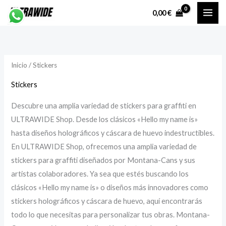
Ir
P
P
0,00
€
al
r
r
contenido
e
e
c
c
Inicio
/ Stickers
i
i
o
o
Stickers
Descubre una amplia variedad de stickers para graffiti en
í
á
ULTRAWIDE Shop. Desde los clásicos «Hello my name is»
n
x
hasta diseños holográficos y cáscara de huevo indestructibles.
i
i
En ULTRAWIDE Shop, ofrecemos una amplia variedad de
stickers para graffiti diseñados por Montana-Cans y sus
artistas colaboradores. Ya sea que estés buscando los
o
o
clásicos «Hello my name is» o diseños más innovadores como
stickers holográficos y cáscara de huevo, aquí encontrarás
todo lo que necesitas para personalizar tus obras. Montana-