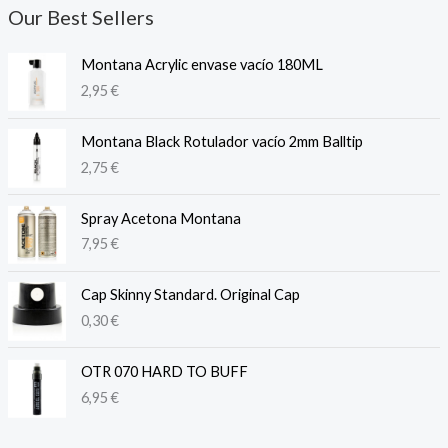
Our Best Sellers
Montana Acrylic envase vacío 180ML
2,95
€
Montana Black Rotulador vacío 2mm Balltip
2,75
€
Spray Acetona Montana
7,95
€
Cap Skinny Standard. Original Cap
0,30
€
OTR 070 HARD TO BUFF
6,95
€