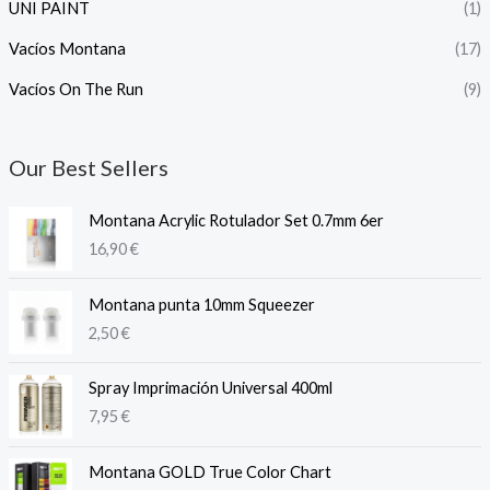
UNI PAINT
(1)
Vacíos Montana
(17)
Vacíos On The Run
(9)
Our Best Sellers
Montana Acrylic Rotulador Set 0.7mm 6er
16,90
€
Montana punta 10mm Squeezer
2,50
€
Spray Imprimación Universal 400ml
7,95
€
Montana GOLD True Color Chart