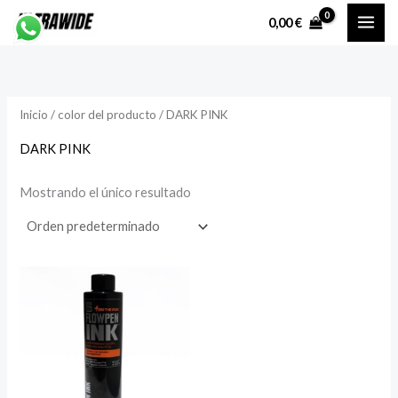
Ir
P
P
0,00
€
al
r
r
contenido
e
e
c
c
Inicio
/ color del producto / DARK PINK
i
i
o
o
DARK PINK
Mostrando el único resultado
í
á
n
x
i
i
o
o