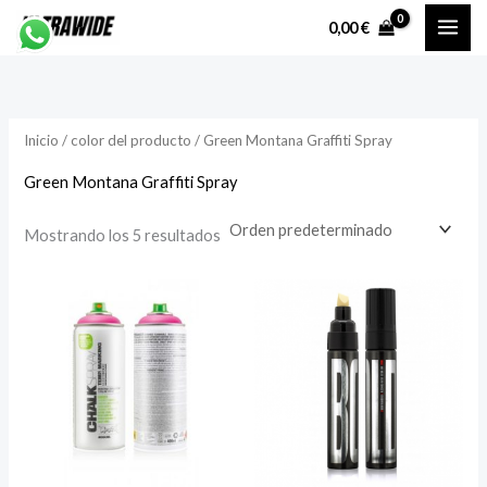
Ir
P
P
0,00
€
al
r
r
contenido
e
e
c
c
Inicio
/ color del producto / Green Montana Graffiti Spray
i
i
o
o
Green Montana Graffiti Spray
Mostrando los 5 resultados
í
á
n
x
i
i
o
o