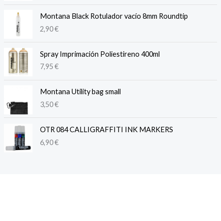
Montana Black Rotulador vacío 8mm Roundtip
2,90
€
Spray Imprimación Poliestireno 400ml
7,95
€
Montana Utility bag small
3,50
€
OTR 084 CALLIGRAFFITI INK MARKERS
6,90
€