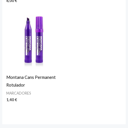
6,00
€
Montana Cans Permanent
Rotulador
MARCADORES
1,40
€