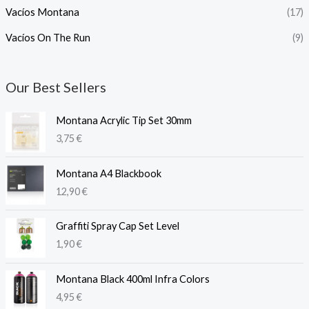
Vacíos Montana
(17)
Vacíos On The Run
(9)
Our Best Sellers
Montana Acrylic Tip Set 30mm
3,75
€
Montana A4 Blackbook
12,90
€
Graffiti Spray Cap Set Level
1,90
€
Montana Black 400ml Infra Colors
4,95
€