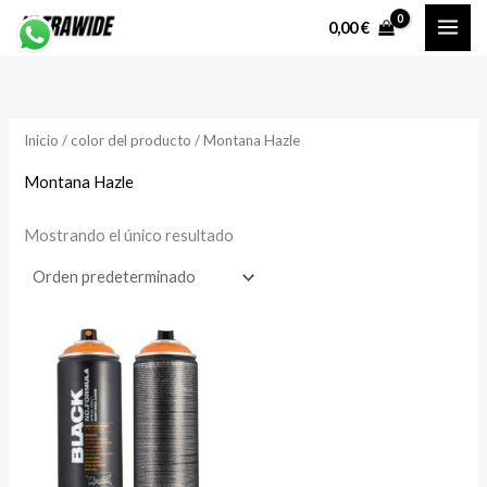
Ir
P
P
0,00
€
al
r
r
contenido
e
e
c
c
Inicio
/ color del producto / Montana Hazle
i
i
o
o
Montana Hazle
Mostrando el único resultado
í
á
n
x
i
i
o
o