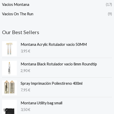
Vacíos Montana
(17)
Vacíos On The Run
(9)
Our Best Sellers
Montana Acrylic Rotulador vacío 50MM
3,95
€
Montana Black Rotulador vacío 8mm Roundtip
2,90
€
Spray Imprimación Poliestireno 400ml
7,95
€
Montana Utility bag small
3,50
€