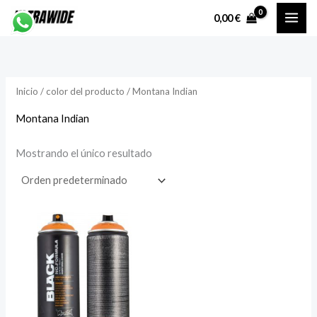
Ir
P
P
0,00
€
al
r
r
contenido
e
e
c
c
Inicio
/ color del producto / Montana Indian
i
i
o
o
Montana Indian
Mostrando el único resultado
í
á
n
x
i
i
o
o