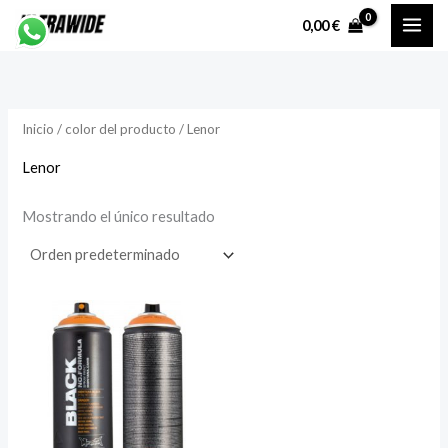
Ir
P
P
0,00
€
al
r
r
contenido
e
e
c
c
Inicio
/ color del producto / Lenor
i
i
o
o
Lenor
Mostrando el único resultado
í
á
n
x
i
i
o
o