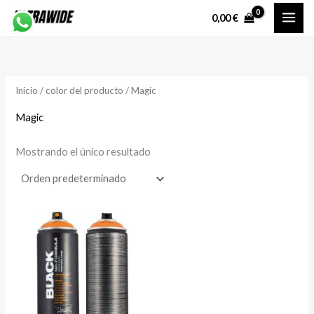
Ir
P
P
0,00
€
al
r
r
contenido
e
e
c
c
Inicio
/ color del producto / Magic
i
i
o
o
Magic
Mostrando el único resultado
í
á
n
x
i
i
o
o