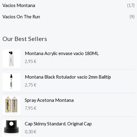
Vacíos Montana
(17)
Vacíos On The Run
(9)
Our Best Sellers
Montana Acrylic envase vacío 180ML
2,95
€
Montana Black Rotulador vacío 2mm Balltip
2,75
€
Spray Acetona Montana
7,95
€
Cap Skinny Standard. Original Cap
0,30
€