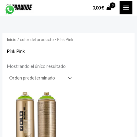
Ir
P
P
0,00
€
al
r
r
contenido
e
e
c
c
Inicio
/ color del producto / Pink Pink
i
i
o
o
Pink Pink
Mostrando el único resultado
í
á
n
x
i
i
o
o