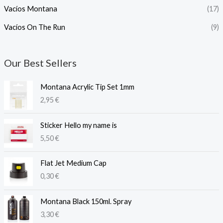
Vacíos Montana
(17)
Vacíos On The Run
(9)
Our Best Sellers
Montana Acrylic Tip Set 1mm
2,95
€
Sticker Hello my name is
5,50
€
Flat Jet Medium Cap
0,30
€
Montana Black 150ml. Spray
3,30
€