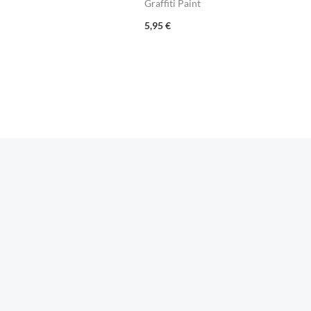
Graffiti Paint
5,95
€