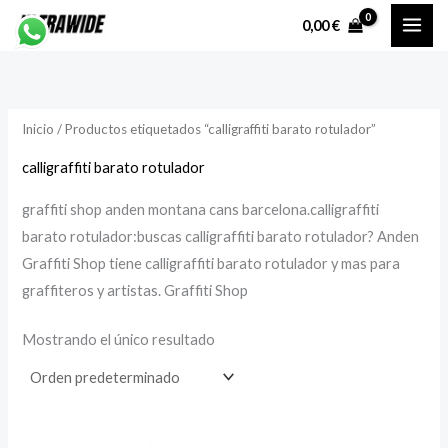
Ir
P
P
0,00
€
al
r
r
contenido
e
e
c
c
Inicio
/ Productos etiquetados “calligraffiti barato rotulador”
i
i
o
o
calligraffiti barato rotulador
graffiti shop anden montana cans barcelona.calligraffiti
í
á
barato rotulador:buscas calligraffiti barato rotulador? Anden
n
x
Graffiti Shop tiene calligraffiti barato rotulador y mas para
i
i
graffiteros y artistas. Graffiti Shop
Mostrando el único resultado
o
o