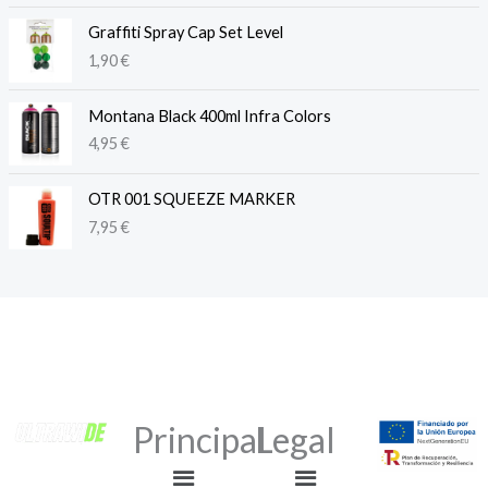
Graffiti Spray Cap Set Level
1,90
€
Montana Black 400ml Infra Colors
4,95
€
OTR 001 SQUEEZE MARKER
7,95
€
Principal
Legal
Menú
Menú