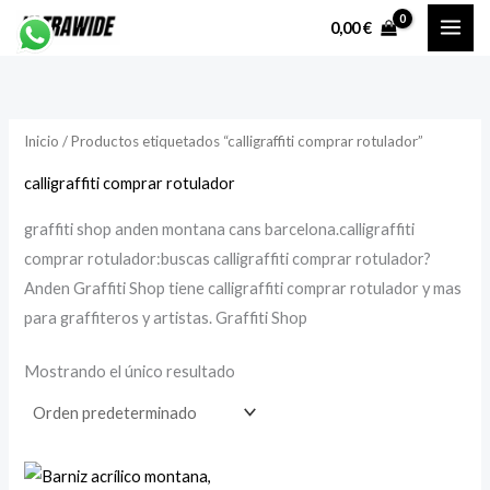
Ir
P
P
0,00
€
al
r
r
contenido
e
e
c
c
Inicio
/ Productos etiquetados “calligraffiti comprar rotulador”
i
i
o
o
calligraffiti comprar rotulador
graffiti shop anden montana cans barcelona.calligraffiti
í
á
comprar rotulador:buscas calligraffiti comprar rotulador?
n
x
Anden Graffiti Shop tiene calligraffiti comprar rotulador y mas
i
i
para graffiteros y artistas. Graffiti Shop
Mostrando el único resultado
o
o