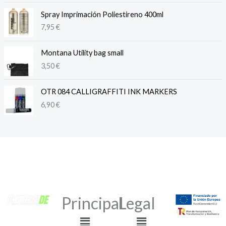
Spray Imprimación Poliestireno 400ml
7,95
€
Montana Utility bag small
3,50
€
OTR 084 CALLIGRAFFITI INK MARKERS
6,90
€
Principal
Legal
Menú
Menú