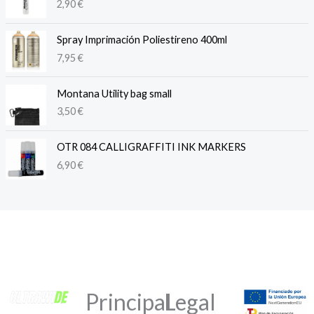
2,90
€
Spray Imprimación Poliestireno 400ml
7,95
€
Montana Utility bag small
3,50
€
OTR 084 CALLIGRAFFITI INK MARKERS
6,90
€
Principal
Legal