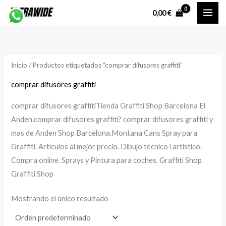
Ir
P
P
0,00
€
al
r
r
contenido
e
e
c
c
Inicio
/ Productos etiquetados “comprar difusores graffiti”
i
i
o
o
comprar difusores graffiti
comprar difusores graffitiTienda Graffiti Shop Barcelona El
í
á
Anden.comprar difusores graffiti? comprar difusores graffiti y
n
x
mas de Anden Shop Barcelona.Montana Cans Spray para
i
i
Graffiti. Artículos al mejor precio. Dibujo técnico i artístico.
Compra online. Sprays y Pintura para coches. Graffiti Shop
Graffiti Shop
o
o
Mostrando el único resultado