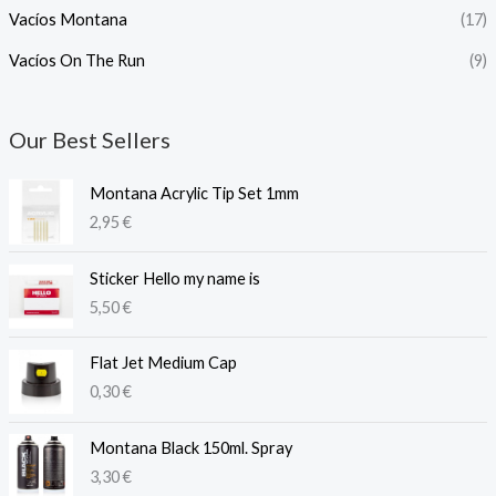
Vacíos Montana
(17)
Vacíos On The Run
(9)
Our Best Sellers
Montana Acrylic Tip Set 1mm
2,95
€
Sticker Hello my name is
5,50
€
Flat Jet Medium Cap
0,30
€
Montana Black 150ml. Spray
3,30
€