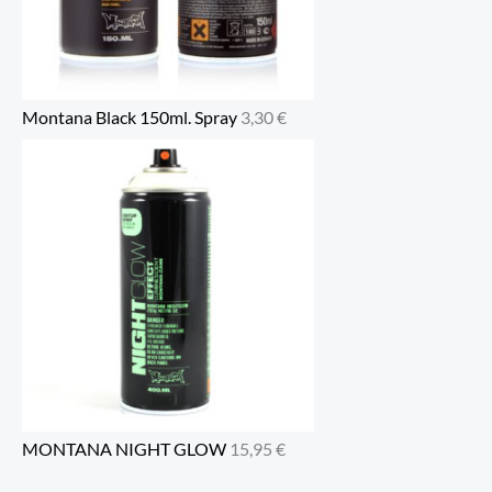
Montana Black 150ml. Spray
3,30
€
MONTANA NIGHT GLOW
15,95
€