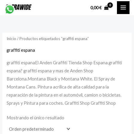
Ir
P
P
0,00
€
al
r
r
contenido
e
e
c
c
Inicio
/ Productos etiquetados “graffiti espana”
i
i
o
o
graffiti espana
graffiti espanaEl Anden Graffiti Tienda Shop Espana.graffiti
í
á
espana? graffiti espana y mas de Anden Shop
n
x
Barcelona.Montana Black y Montana White. El Spray de
i
i
Montana Cans. Pintura acrílica de alta calidad para la
reparación de la pintura en el automóvil, camion o bicicletas.
Sprays y Pintura para coches. Graffiti Shop Graffiti Shop
o
o
Mostrando el único resultado