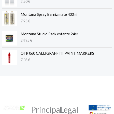
2,50
€
Montana Spray Barniz mate 400ml
7,95
€
Montana Studio Rack estante 24er
24,95
€
OTR 060 CALLIGRAFFITI PAINT MARKERS
7,35
€
Principal
Legal