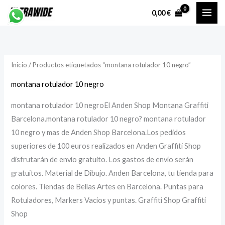
Ir
P
P
0,00
€
al
r
r
contenido
e
e
c
c
Inicio
/ Productos etiquetados “montana rotulador 10 negro”
i
i
o
o
montana rotulador 10 negro
montana rotulador 10 negroEl Anden Shop Montana Graffiti
í
á
Barcelona.montana rotulador 10 negro? montana rotulador
n
x
10 negro y mas de Anden Shop Barcelona.Los pedidos
i
i
superiores de 100 euros realizados en Anden Graffiti Shop
disfrutarán de envío gratuito. Los gastos de envío serán
gratuitos. Material de Dibujo. Anden Barcelona, tu tienda para
o
o
colores. Tiendas de Bellas Artes en Barcelona. Puntas para
Rotuladores, Markers Vacios y puntas. Graffiti Shop Graffiti
Shop