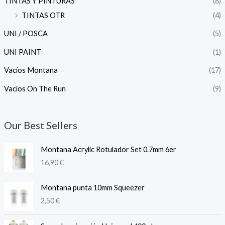
TINTAS Y PINTURAS
(8)
TINTAS OTR
(4)
UNI / POSCA
(5)
UNI PAINT
(1)
Vacíos Montana
(17)
Vacíos On The Run
(9)
Our Best Sellers
Montana Acrylic Rotulador Set 0.7mm 6er
16,90
€
Montana punta 10mm Squeezer
2,50
€