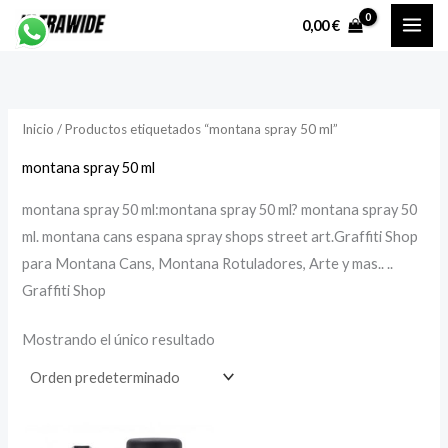
Ir
P
P
0,00
€
al
r
r
contenido
e
e
c
c
Inicio
/ Productos etiquetados “montana spray 50 ml”
i
i
o
o
montana spray 50 ml
montana spray 50 ml:montana spray 50 ml? montana spray 50
í
á
ml. montana cans espana spray shops street art.Graffiti Shop
n
x
para Montana Cans, Montana Rotuladores, Arte y mas.. ..
i
i
Graffiti Shop
Mostrando el único resultado
o
o