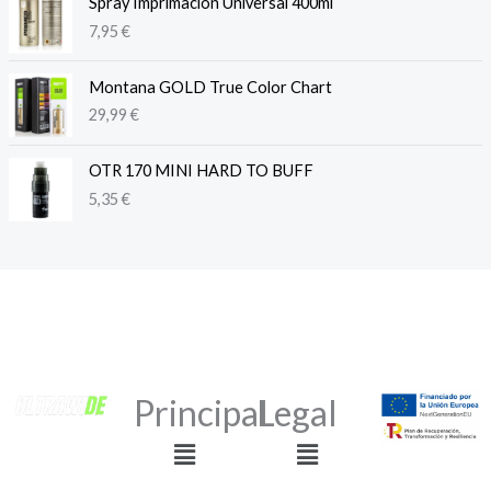
Spray Imprimación Universal 400ml
7,95
€
Montana GOLD True Color Chart
29,99
€
OTR 170 MINI HARD TO BUFF
5,35
€
Principal
Legal
Menú
Menú