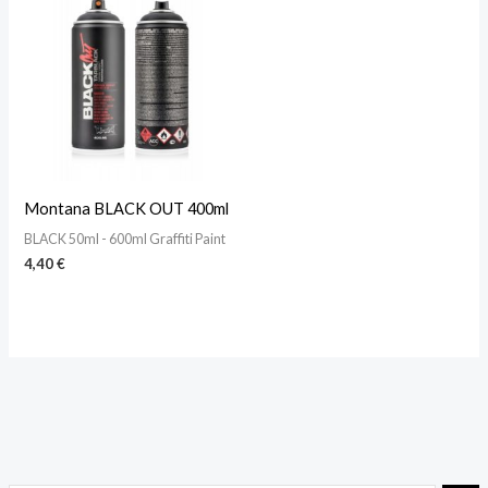
Montana BLACK OUT 400ml
BLACK 50ml - 600ml Graffiti Paint
4,40
€