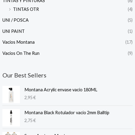
TINTAS Y PINTURAS
(8)
TINTAS OTR
(4)
UNI / POSCA
(5)
UNI PAINT
(1)
Vacíos Montana
(17)
Vacíos On The Run
(9)
Our Best Sellers
Montana Acrylic envase vacío 180ML
2,95
€
Montana Black Rotulador vacío 2mm Balltip
2,75
€