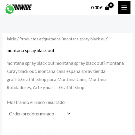
Ir
P
P
0,00
€
al
r
r
contenido
e
e
c
c
Inicio
/ Productos etiquetados “montana spray black out”
i
i
o
o
montana spray black out
montana spray black out:montana spray black out? montana
í
á
spray black out. montana cans espana spray tienda
n
x
graffiti.Graffiti Shop para Montana Cans, Montana
i
i
Rotuladores, Arte y mas.. .. Graffiti Shop
Mostrando el único resultado
o
o