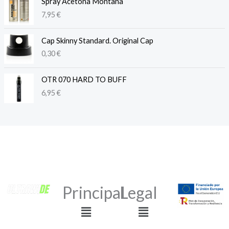
Spray Acetona Montana
7,95
€
Cap Skinny Standard. Original Cap
0,30
€
OTR 070 HARD TO BUFF
6,95
€
Principal
Legal
Menú
Menú