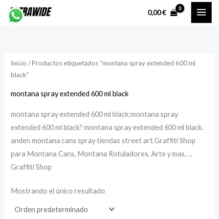
Ir
P
P
0,00
€
al
r
r
contenido
e
e
c
c
Inicio
/ Productos etiquetados “montana spray extended 600 ml
i
i
black”
o
o
montana spray extended 600 ml black
í
á
montana spray extended 600 ml black:montana spray
n
x
extended 600 ml black? montana spray extended 600 ml black.
i
i
anden montana cans spray tiendas street art.Graffiti Shop
para Montana Cans, Montana Rotuladores, Arte y mas.. ..
Graffiti Shop
o
o
Mostrando el único resultado