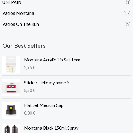
UNI PAINT
(1)
Vacíos Montana
(17)
Vacíos On The Run
(9)
Our Best Sellers
Montana Acrylic Tip Set 1mm
2,95
€
Sticker Hello my name is
5,50
€
Flat Jet Medium Cap
0,30
€
Montana Black 150ml. Spray