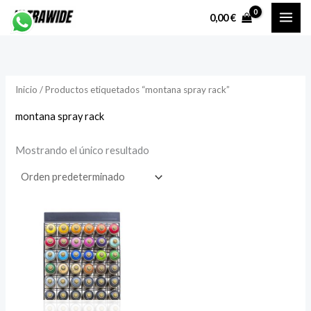
Ir
P
P
0,00
€
al
r
r
contenido
e
e
c
c
Inicio
/ Productos etiquetados “montana spray rack”
i
i
o
o
montana spray rack
Mostrando el único resultado
í
á
n
x
i
i
o
o