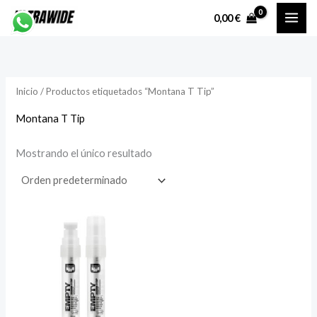
Ir
P
P
0,00
€
al
r
r
contenido
e
e
c
c
Inicio
/ Productos etiquetados “Montana T Tip”
i
i
o
o
Montana T Tip
Mostrando el único resultado
í
á
n
x
i
i
o
o