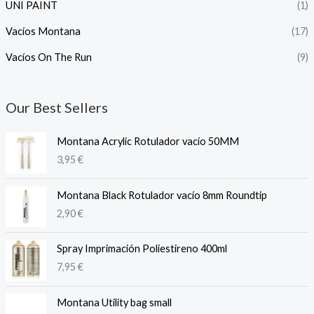
UNI PAINT
(1)
Vacíos Montana
(17)
Vacíos On The Run
(9)
Our Best Sellers
Montana Acrylic Rotulador vacío 50MM
3,95
€
Montana Black Rotulador vacío 8mm Roundtip
2,90
€
Spray Imprimación Poliestireno 400ml
7,95
€
Montana Utility bag small