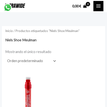
Ir
P
P
0,00
€
al
r
r
contenido
e
e
c
c
Inicio
/ Productos etiquetados “Niels Shoe Meulman”
i
i
o
o
Niels Shoe Meulman
Mostrando el único resultado
í
á
n
x
i
i
o
o