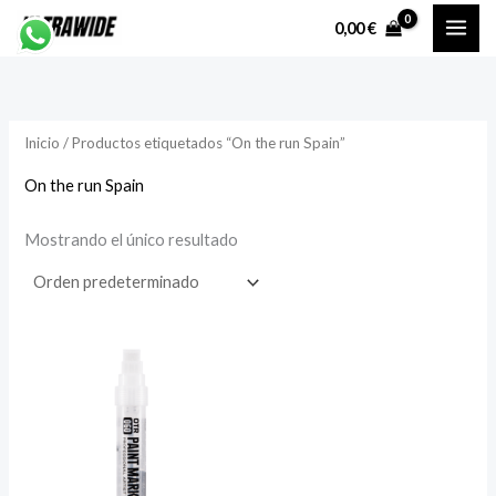
Ir
P
P
0,00
€
al
r
r
contenido
e
e
c
c
Inicio
/ Productos etiquetados “On the run Spain”
i
i
o
o
On the run Spain
Mostrando el único resultado
í
á
n
x
i
i
o
o