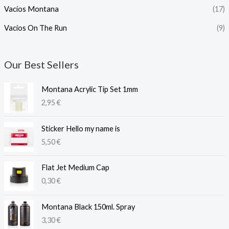
Vacíos Montana
(17)
Vacíos On The Run
(9)
Our Best Sellers
Montana Acrylic Tip Set 1mm
2,95
€
Sticker Hello my name is
5,50
€
Flat Jet Medium Cap
0,30
€
Montana Black 150ml. Spray
3,30
€