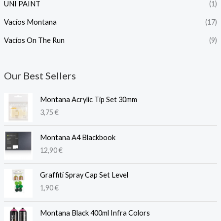
UNI PAINT
(1)
Vacíos Montana
(17)
Vacíos On The Run
(9)
Our Best Sellers
Montana Acrylic Tip Set 30mm
3,75
€
Montana A4 Blackbook
12,90
€
Graffiti Spray Cap Set Level
1,90
€
Montana Black 400ml Infra Colors