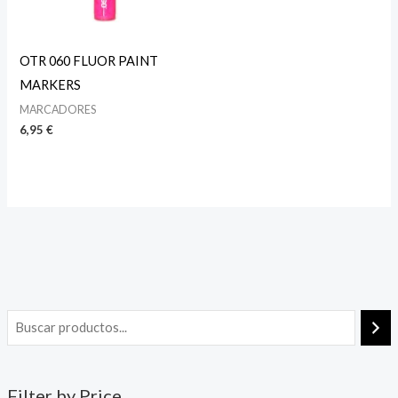
OTR 060 FLUOR PAINT
MARKERS
MARCADORES
6,95
€
Filter by Price