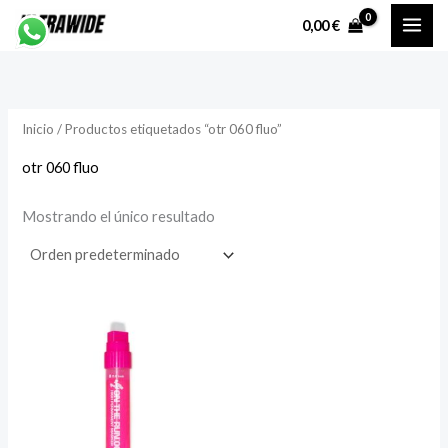
Ir
P
P
0,00
€
al
r
r
contenido
e
e
c
c
Inicio
/ Productos etiquetados “otr 060 fluo”
i
i
o
o
otr 060 fluo
Mostrando el único resultado
í
á
n
x
i
i
o
o