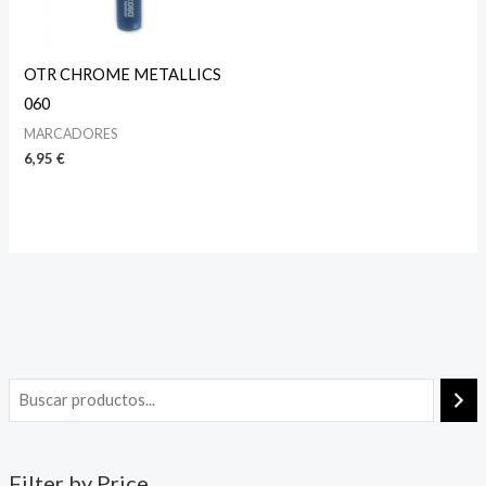
OTR CHROME METALLICS
060
MARCADORES
6,95
€
Filter by Price