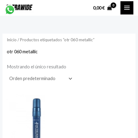
Ir
P
P
0,00
€
al
r
r
contenido
e
e
c
c
Inicio
/ Productos etiquetados “otr 060 metallic”
i
i
o
o
otr 060 metallic
Mostrando el único resultado
í
á
n
x
i
i
o
o