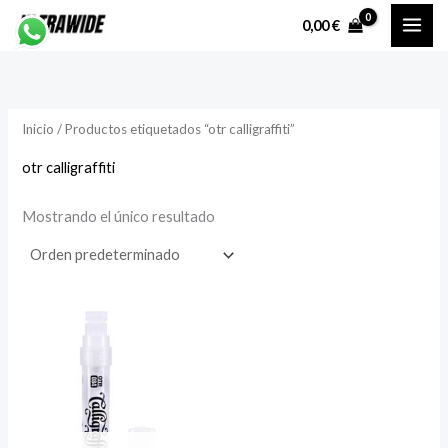
Ir
P
P
0,00
€
al
r
r
contenido
e
e
c
c
Inicio
/ Productos etiquetados “otr calligraffiti”
i
i
o
o
otr calligraffiti
Mostrando el único resultado
í
á
n
x
i
i
o
o