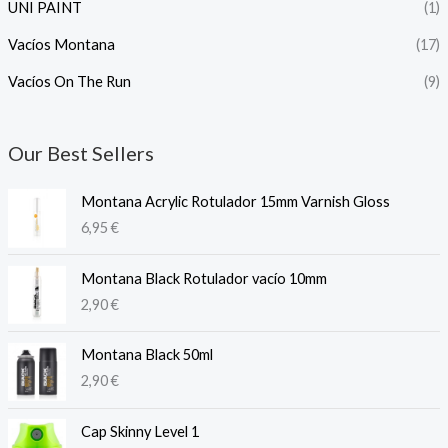
UNI PAINT
(1)
Vacíos Montana
(17)
Vacíos On The Run
(9)
Our Best Sellers
Montana Acrylic Rotulador 15mm Varnish Gloss
6,95
€
Montana Black Rotulador vacío 10mm
2,90
€
Montana Black 50ml
2,90
€
Cap Skinny Level 1