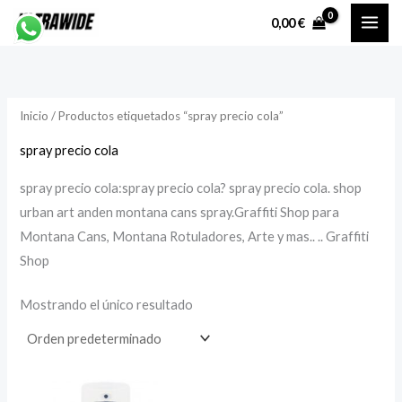
Ir
P
P
0,00
€
al
r
r
contenido
e
e
c
c
Inicio
/ Productos etiquetados “spray precio cola”
i
i
o
o
spray precio cola
spray precio cola:spray precio cola? spray precio cola. shop
í
á
urban art anden montana cans spray.Graffiti Shop para
n
x
Montana Cans, Montana Rotuladores, Arte y mas.. .. Graffiti
i
i
Shop
Mostrando el único resultado
o
o