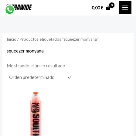
Ir
P
P
0,00
€
al
r
r
contenido
e
e
c
c
Inicio
/ Productos etiquetados “squeezer monyana”
i
i
o
o
squeezer monyana
Mostrando el único resultado
í
á
n
x
i
i
o
o