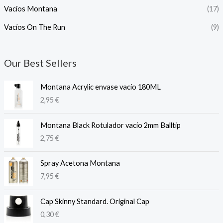
Vacíos Montana
(17)
Vacíos On The Run
(9)
Our Best Sellers
Montana Acrylic envase vacío 180ML
2,95
€
Montana Black Rotulador vacío 2mm Balltip
2,75
€
Spray Acetona Montana
7,95
€
Cap Skinny Standard. Original Cap
0,30
€