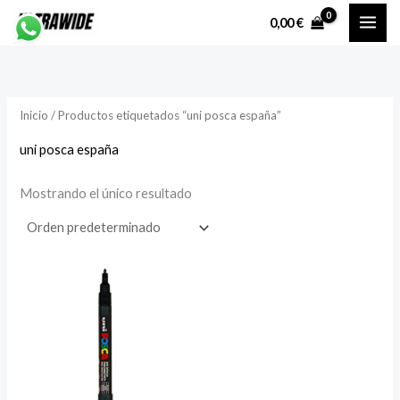
Ir
P
P
0,00
€
al
r
r
contenido
e
e
c
c
Inicio
/ Productos etiquetados “uni posca españa”
i
i
o
o
uni posca españa
Mostrando el único resultado
í
á
n
x
i
i
o
o