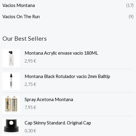
Vacíos Montana
(17)
Vacíos On The Run
(9)
Our Best Sellers
Montana Acrylic envase vacío 180ML
2,95
€
Montana Black Rotulador vacío 2mm Balltip
2,75
€
Spray Acetona Montana
7,95
€
Cap Skinny Standard. Original Cap
0,30
€