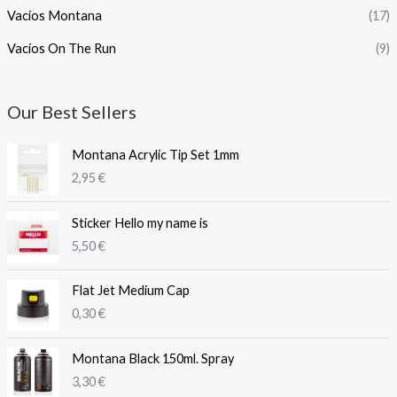
Vacíos Montana
(17)
Vacíos On The Run
(9)
Our Best Sellers
Montana Acrylic Tip Set 1mm
2,95
€
Sticker Hello my name is
5,50
€
Flat Jet Medium Cap
0,30
€
Montana Black 150ml. Spray
3,30
€