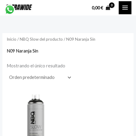
Ir
P
P
0,00
€
al
r
r
contenido
e
e
c
c
Inicio
/ NBQ Slow del producto / N09 Naranja Sin
i
i
o
o
N09 Naranja Sin
Mostrando el único resultado
í
á
n
x
i
i
o
o