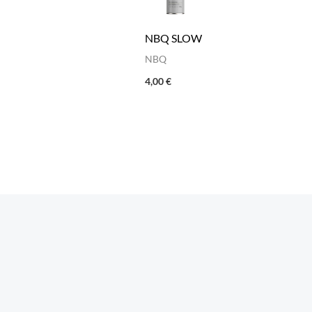
NBQ SLOW
NBQ
4,00
€