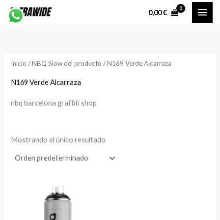
Ir
P
P
0,00
€
al
r
r
contenido
e
e
c
c
Inicio
/ NBQ Slow del producto / N169 Verde Alcarraza
i
i
o
o
N169 Verde Alcarraza
nbq barcelona graffiti shop
í
á
n
x
Mostrando el único resultado
i
i
o
o