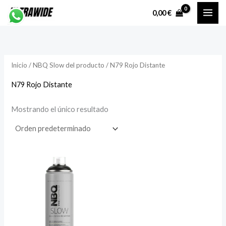
Ir
P
P
0,00
€
al
r
r
contenido
e
e
c
c
Inicio
/ NBQ Slow del producto / N79 Rojo Distante
i
i
o
o
N79 Rojo Distante
Mostrando el único resultado
í
á
n
x
i
i
o
o