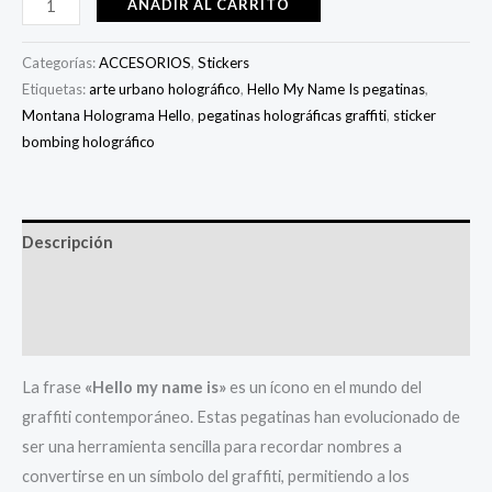
AÑADIR AL CARRITO
Categorías:
ACCESORIOS
,
Stickers
Etiquetas:
arte urbano holográfico
,
Hello My Name Is pegatinas
,
Montana Holograma Hello
,
pegatinas holográficas graffiti
,
sticker
bombing holográfico
Descripción
Información adicional
Valoraciones (0)
La frase
«Hello my name is»
es un ícono en el mundo del
graffiti contemporáneo. Estas pegatinas han evolucionado de
ser una herramienta sencilla para recordar nombres a
convertirse en un símbolo del graffiti, permitiendo a los