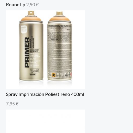
Roundtip
2,90
€
Spray Imprimación Poliestireno 400ml
7,95
€